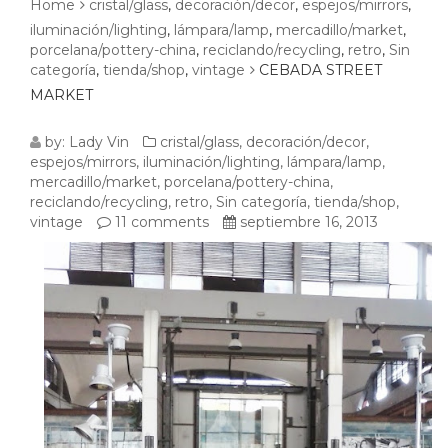
Home
cristal/glass
,
decoración/decor
,
espejos/mirrors
,
iluminación/lighting
,
lámpara/lamp
,
mercadillo/market
,
porcelana/pottery-china
,
reciclando/recycling
,
retro
,
Sin
categoría
,
tienda/shop
,
vintage
CEBADA STREET
MARKET
CEBADA
by:
Lady Vin
cristal/glass
,
decoración/decor
,
espejos/mirrors
,
iluminación/lighting
,
lámpara/lamp
,
STREET
mercadillo/market
,
porcelana/pottery-china
,
reciclando/recycling
,
retro
,
Sin categoría
,
tienda/shop
,
MARKET
vintage
11 comments
septiembre 16, 2013