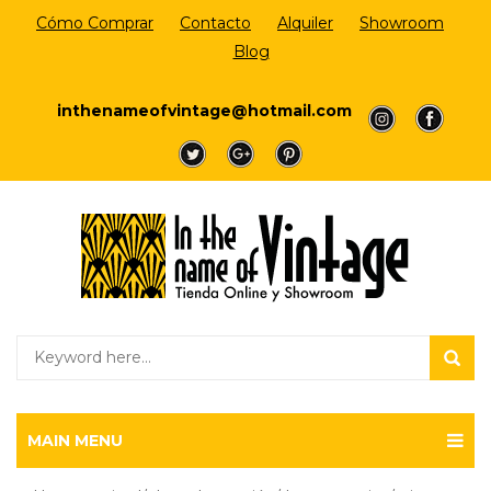
Cómo Comprar
Contacto
Alquiler
Showroom
Blog
Login/Register
inthenameofvintage@hotmail.com
a
a
a
a
a
MAIN MENU