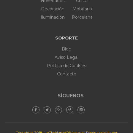
Novedades
Cristal
Decoración
Mobiliario
Iluminación
Porcelana
SOPORTE
Blog
Aviso Legal
Política de Cookies
Contacto
SÍGUENOS
Copyright 2018 - InTheNameOfVintage | Página creada por