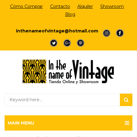
Cómo Comprar
Contacto
Alquiler
Showroom
Blog
Login/Register
inthenameofvintage@hotmail.com
a
a
a
a
a
MAIN MENU