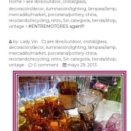
Home
aire libre/outdoor
,
cristal/glass
,
decoración/decor
,
iluminación/lighting
,
lámpara/lamp
,
mercadillo/market
,
porcelana/pottery-china
,
reciclando/recycling
,
retro
,
Sin categoría
,
tienda/shop
,
vintage
#ENTREMOTORES again!!!!
#ENTREMOTORES
by:
Lady Vin
aire libre/outdoor
,
cristal/glass
,
decoración/decor
,
iluminación/lighting
,
lámpara/lamp
,
AGAIN!!!!
mercadillo/market
,
porcelana/pottery-china
,
reciclando/recycling
,
retro
,
Sin categoría
,
tienda/shop
,
vintage
0 comment
mayo 29, 2013