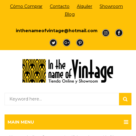
Cómo Comprar
Contacto
Alquiler
Showroom
Blog
Login/Register
inthenameofvintage@hotmail.com
a
a
a
a
a
MAIN MENU