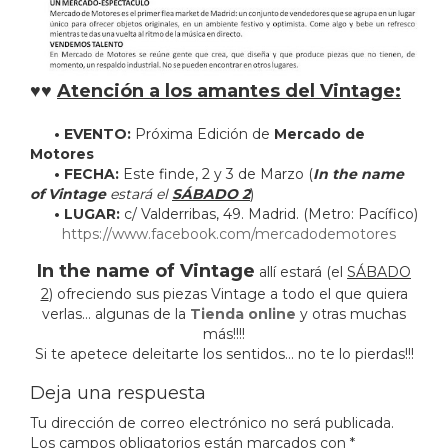
MOTORES
♥♥
Atención a los amantes del Vintage:
• EVENTO:
Próxima Edición de
Mercado de
Motores
• FECHA:
Este finde, 2 y 3 de Marzo (
In the name
of Vintage
estará el
SÁBADO 2
)
• LUGAR:
c/ Valderribas, 49. Madrid. (Metro: Pacífico)
https://www.facebook.com/mercadodemotores
In the name of Vintage
allí estará (el
SÁBADO
2
) ofreciendo sus piezas Vintage a todo el que quiera
verlas… algunas de la
Tienda online
y otras muchas
más!!!!
Si te apetece deleitarte los sentidos… no te lo pierdas!!!
Deja una respuesta
Tu dirección de correo electrónico no será publicada.
Los campos obligatorios están marcados con
*