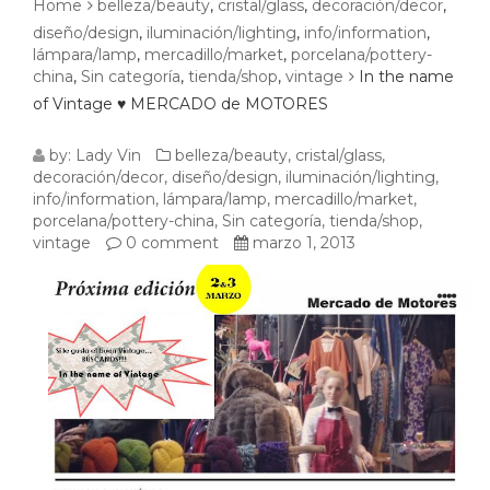
Home
belleza/beauty
,
cristal/glass
,
decoración/decor
,
diseño/design
,
iluminación/lighting
,
info/information
,
lámpara/lamp
,
mercadillo/market
,
porcelana/pottery-
china
,
Sin categoría
,
tienda/shop
,
vintage
In the name
of Vintage ♥ MERCADO de MOTORES
IN
by:
Lady Vin
belleza/beauty
,
cristal/glass
,
decoración/decor
,
diseño/design
,
iluminación/lighting
,
THE
info/information
,
lámpara/lamp
,
mercadillo/market
,
porcelana/pottery-china
,
Sin categoría
,
tienda/shop
,
NAME
vintage
0 comment
marzo 1, 2013
OF
VINTAGE
♥
MERCADO
DE