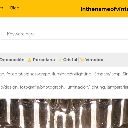
om
Blog
inthenameofvin
Decoración
Porcelana
Cristal
Vendido
ign
,
fotografia/photograph
,
iluminación/lighting
,
lámpara/lamp
,
Si
ño/design
,
fotografia/photograph
,
iluminación/lighting
,
lámpara/l