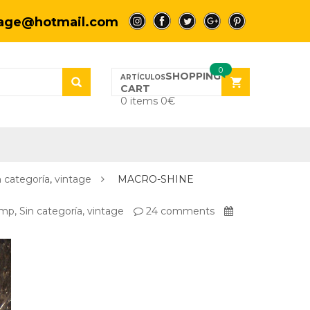
tage@hotmail.com
a
a
a
a
a
0
SHOPPING
CART
0 items
0
€
n categoría
,
vintage
MACRO-SHINE
amp
,
Sin categoría
,
vintage
24 comments