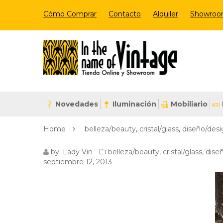
Cómo Comprar
Contacto
Alquiler
Showro
Novedades
Iluminación
Mobiliario
Home
belleza/beauty
,
cristal/glass
,
diseño/des
MACRO-
by:
Lady Vin
belleza/beauty
,
cristal/glass
,
dise
septiembre 12, 2013
SHINE