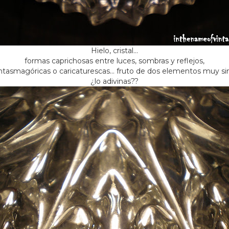
Hielo, cristal…
formas caprichosas entre luces, sombras y reflejos,
antasmagóricas o caricaturescas… fruto de dos elementos muy s
¿lo adivinas??