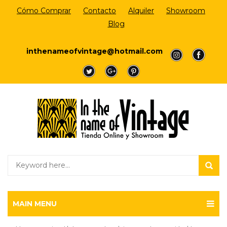
Cómo Comprar
Contacto
Alquiler
Showroom
Blog
Login/Register
inthenameofvintage@hotmail.com
a
a
a
a
a
MAIN MENU