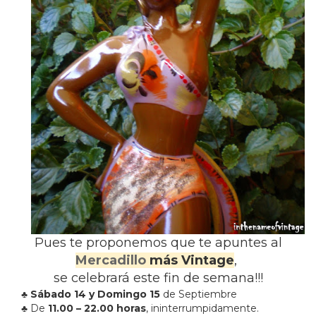
Pues te proponemos que te apuntes al
Mercadillo
más Vintage
,
se celebrará este fin de semana!!!
♣
Sábado 14 y Domingo 15
de Septiembre
♣ De
11.00 – 22.00 horas
, ininterrumpidamente.