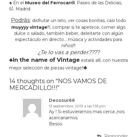
♣ En el
Museo del Ferrocarril
. Paseo de las Delicias,
61. Madrid
Podrás
: disfrutar un rato, ver cosas bonitas, casi todo
muyyyy vintage
!!!, comprar si te apetece, comer algo
dulce o salado, también beber, deleitarte con algún
espectáculo en directo… música y actividades para
niños!!!
¿Te lo vas a perder????
♣In the name of Vintage
estará allí, con nuestra
♣
mejor selección de piezas vintage!!
14 thoughts on “NOS VAMOS DE
MERCADILLO!!!”
Decosur66
13 septiembre, 2013 a las 1:55 pm
Ay ! Si estuvieramos mas cerca ,nos
acercariamos.
Besos
Responder