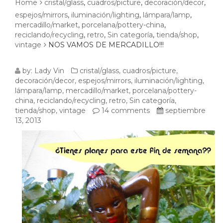
Home
cristal/glass
,
cuadros/picture
,
decoración/decor
,
espejos/mirrors
,
iluminación/lighting
,
lámpara/lamp
,
mercadillo/market
,
porcelana/pottery-china
,
reciclando/recycling
,
retro
,
Sin categoría
,
tienda/shop
,
vintage
NOS VAMOS DE MERCADILLO!!!
NOS
by:
Lady Vin
cristal/glass
,
cuadros/picture
,
decoración/decor
,
espejos/mirrors
,
iluminación/lighting
,
VAMOS
lámpara/lamp
,
mercadillo/market
,
porcelana/pottery-
china
,
reciclando/recycling
,
retro
,
Sin categoría
,
DE
tienda/shop
,
vintage
14 comments
septiembre
13, 2013
MERCADILLO!!!