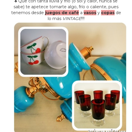
♣ Que con tanta lluvia y frío (o sol y calor, nunca se
sabe) te apetece tomarte algo, frío o caliente, pues
tenemos desde
juegos de café
a
vasos
y
copas
de
lo más
VINTAGE
!!!!