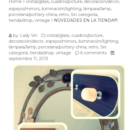
Home
cristal/glass
,
cuadros/picture
,
decoración/decor
,
espejos/mirrors
,
iluminación/lighting
,
lámpara/lamp
,
porcelana/pottery-china
,
retro
,
Sin categoría
,
tienda/shop
,
vintage
NOVEDADES EN LA TIENDA!!!!
NOVEDADES
by:
Lady Vin
cristal/glass
,
cuadros/picture
,
decoración/decor
,
espejos/mirrors
,
iluminación/lighting
,
EN
lámpara/lamp
,
porcelana/pottery-china
,
retro
,
Sin
categoría
,
tienda/shop
,
vintage
6 comments
LA
septiembre 11, 2013
TIENDA!!!!