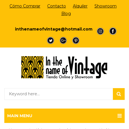
Cómo Comprar
Contacto
Alquiler
Showroom
Blog
Login/Register
inthenameofvintage@hotmail.com
a
a
a
a
a
MAIN MENU