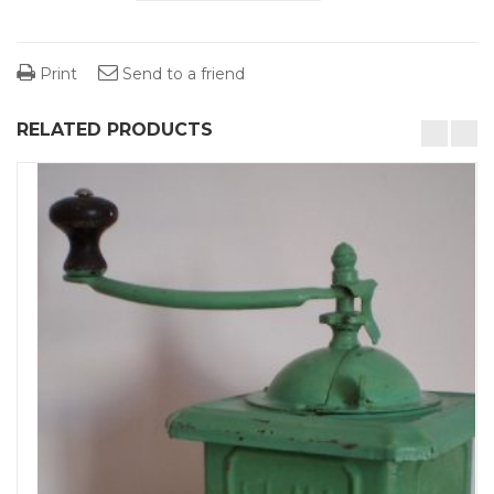
Print
Send to a friend
RELATED PRODUCTS
desktop-columns-4 tablet-columns-2 mobile-columns-1