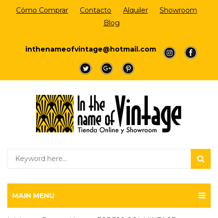
Cómo Comprar
Contacto
Alquiler
Showroom
Blog
Login/Register
inthenameofvintage@hotmail.com
a
a
a
a
a
MAIN MENU