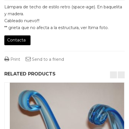
Lámpara de techo de estilo retro (space-age). En baquelita
y madera.
Cableado nuevo!!!
** grieta que no afecta a la estructura, ver ltima foto.
Contacta
Print
Send to a friend
RELATED PRODUCTS
desktop-columns-4 tablet-columns-2 mobile-columns-1