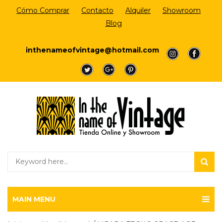
Cómo Comprar
Contacto
Alquiler
Showroom
Blog
Login/Register
inthenameofvintage@hotmail.com
a
a
a
a
a
MAIN MENU