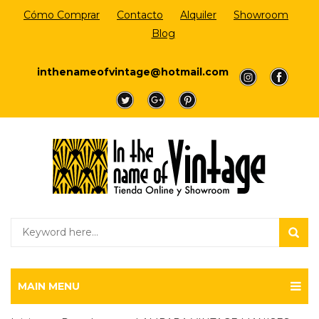
Cómo Comprar
Contacto
Alquiler
Showroom
Blog
Login/Register
inthenameofvintage@hotmail.com
a
a
a
a
a
MAIN MENU