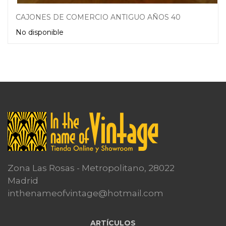
CAJONES DE COMERCIO ANTIGUO AÑOS 40
No disponible
Leer más
Zona Las Rosas - Metropolitano, 28022
Madrid
inthenameofvintage@hotmail.com
ARTÍCULOS