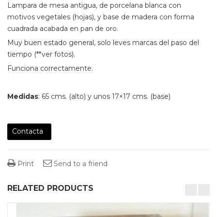
Lampara de mesa antigua, de porcelana blanca con
motivos vegetales (hojas), y base de madera con forma
cuadrada acabada en pan de oro.
Muy buen estado general, solo leves marcas del paso del
tiempo (**ver fotos).
Funciona correctamente.
Medidas
: 65 cms. (alto) y unos 17×17 cms. (base)
Contacta
Print
Send to a friend
RELATED PRODUCTS
desktop-columns-4 tablet-columns-2 mobile-columns-1