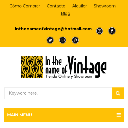
Cómo Comprar
Contacto
Alquiler
Showroom
Blog
Login/Register
inthenameofvintage@hotmail.com
a
a
a
a
a
MAIN MENU