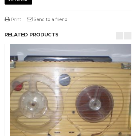
Print
Send to a friend
RELATED PRODUCTS
desktop-columns-4 tablet-columns-2 mobile-columns-1