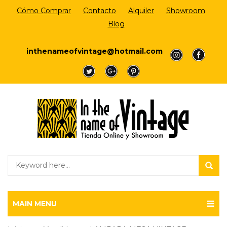
Cómo Comprar
Contacto
Alquiler
Showroom
Blog
Login/Register
inthenameofvintage@hotmail.com
a
a
a
a
a
MAIN MENU