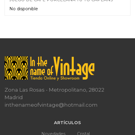
No disponible
Leer más
Zona Las Rosas - Metropolitano, 28022
Madrid
inthenameofvintage@hotmail.com
ARTÍCULOS
Novedades
Cristal