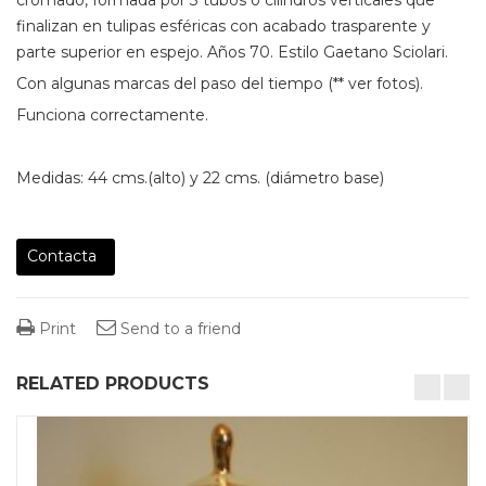
finalizan en tulipas esféricas con acabado trasparente y
parte superior en espejo. Años 70. Estilo Gaetano Sciolari.
Con algunas marcas del paso del tiempo (** ver fotos).
Funciona correctamente.
Medidas: 44 cms.(alto) y 22 cms. (diámetro base)
Contacta
Print
Send to a friend
RELATED PRODUCTS
desktop-columns-4 tablet-columns-2 mobile-columns-1