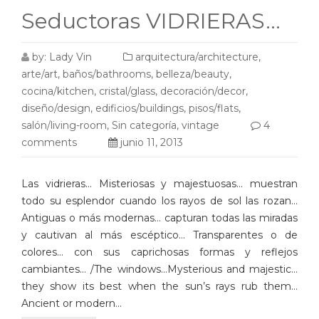
Seductoras VIDRIERAS…
by:
Lady Vin
arquitectura/architecture
,
arte/art
,
baños/bathrooms
,
belleza/beauty
,
cocina/kitchen
,
cristal/glass
,
decoración/decor
,
diseño/design
,
edificios/buildings
,
pisos/flats
,
salón/living-room
,
Sin categoría
,
vintage
4
comments
junio 11, 2013
Las vidrieras… Misteriosas y majestuosas… muestran
todo su esplendor cuando los rayos de sol las rozan…
Antiguas o más modernas… capturan todas las miradas
y cautivan al más escéptico… Transparentes o de
colores… con sus caprichosas formas y reflejos
cambiantes… /The windows…Mysterious and majestic…
they show its best when the sun’s rays rub them…
Ancient or modern…