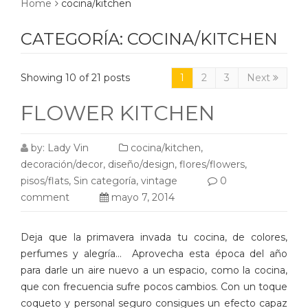
Home
cocina/kitchen
CATEGORÍA:
COCINA/KITCHEN
Showing 10 of 21 posts
1
2
3
Next
FLOWER KITCHEN
by:
Lady Vin
cocina/kitchen
,
decoración/decor
,
diseño/design
,
flores/flowers
,
pisos/flats
,
Sin categoría
,
vintage
0
comment
mayo 7, 2014
Deja que la primavera invada tu cocina, de colores,
perfumes y alegría… Aprovecha esta época del año
para darle un aire nuevo a un espacio, como la cocina,
que con frecuencia sufre pocos cambios. Con un toque
coqueto y personal seguro consigues un efecto capaz