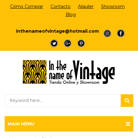
Cómo Comprar
Contacto
Alquiler
Showroom
Blog
Login/Register
inthenameofvintage@hotmail.com
a
a
a
a
a
MAIN MENU