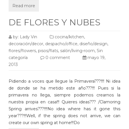
Read more
DE FLORES Y NUBES
by:
Lady Vin
cocina/kitchen
,
decoración/decor
,
despacho/office
,
diseño/design
,
flores/flowers
,
pisos/flats
,
salón/living-room
,
Sin
categoría
0 comment
mayo 19,
2013
Pidiendo a voces que llegue la Primavera???!!!! Ni idea
de donde se ha metido este año???!!! Pues si la
primavera no llega, siempre podemos crearnos la
nuestra propia en casa!!! Quieres ideas??? /Clamoring
Spring arrives???!!!!No idea where has it gone this
year???!!!Well, if the spring does not arrive, we can
create our own spring at home!!!Do